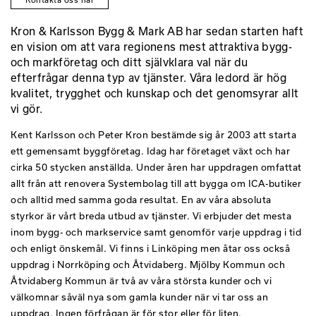
Kron & Karlsson Bygg & Mark AB har sedan starten haft
en vision om att vara regionens mest attraktiva bygg-
och markföretag och ditt självklara val när du
efterfrågar denna typ av tjänster. Våra ledord är hög
kvalitet, trygghet och kunskap och det genomsyrar allt
vi gör.
Kent Karlsson och Peter Kron bestämde sig år 2003 att starta
ett gemensamt byggföretag. Idag har företaget växt och har
cirka 50 stycken anställda. Under åren har uppdragen omfattat
allt från att renovera Systembolag till att bygga om ICA-butiker
och alltid med samma goda resultat. En av våra absoluta
styrkor är vårt breda utbud av tjänster. Vi erbjuder det mesta
inom bygg- och markservice samt genomför varje uppdrag i tid
och enligt önskemål. Vi finns i Linköping men åtar oss också
uppdrag i Norrköping och Åtvidaberg. Mjölby Kommun och
Åtvidaberg Kommun är två av våra största kunder och vi
välkomnar såväl nya som gamla kunder när vi tar oss an
uppdrag. Ingen förfrågan är för stor eller för liten.