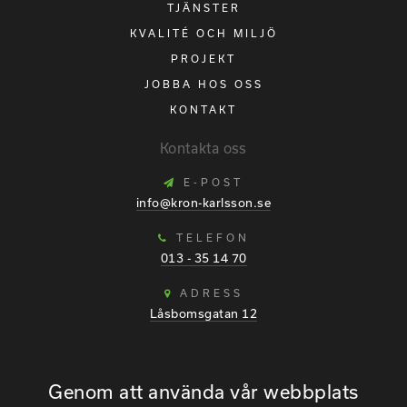
TJÄNSTER
KVALITÉ OCH MILJÖ
PROJEKT
JOBBA HOS OSS
KONTAKT
Kontakta oss
E-POST
info@kron-karlsson.se
TELEFON
013 - 35 14 70
ADRESS
Låsbomsgatan 12
589 41 Linköping
ORG.NR
Genom att använda vår webbplats
556647-1107