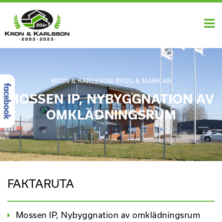
KRON & KARLSSON BYGG & MARK AB
MOSSEN IP, NYBYGGNATION AV
OMKLÄDNINGSRUM
FAKTARUTA
Mossen IP, Nybyggnation av omklädningsrum