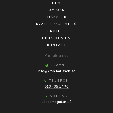
HEM
OM OSS
TJÄNSTER
KVALITÉ OCH MILJÖ
PROJEKT
JOBBA HOS OSS
KONTAKT
Kontakta oss
E-POST
info@kron-karlsson.se
TELEFON
013 - 35 14 70
ADRESS
Låsbomsgatan 12
589 41 Linköping